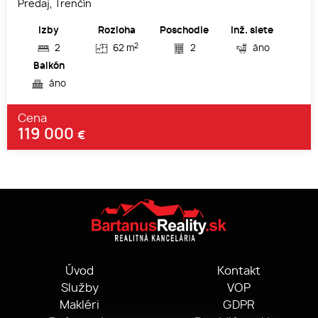
Predaj, Trenčín
Izby
Rozloha
Poschodie
Inž. siete
2
2
62 m
2
áno
Balkón
áno
Cena
119 000
€
Úvod
Kontakt
Služby
VOP
Makléri
GDPR