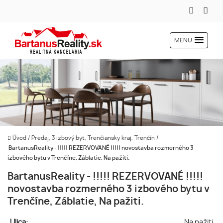
MENU
Úvod
/
Predaj, 3 izbový byt, Trenčiansky kraj, Trenčín
/
BartanusReality - !!!!! REZERVOVANÉ !!!!! novostavba rozmerného 3
izbového bytu v Trenčíne, Záblatie, Na pažiti.
BartanusReality - !!!!! REZERVOVANÉ !!!!!
novostavba rozmerného 3 izbového bytu v
Trenčíne, Záblatie, Na pažiti.
Ulica:
Na pažiti