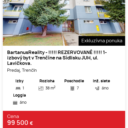
Exkluzívna ponuka
BartanusReality - !!!!! REZERVOVANÉ !!!!! 1-
izbový byt v Trenčíne na Sídlisku JUH, ul.
Lavičkova.
Predaj, Trenčín
Izby
Rozloha
Poschodie
Inž. siete
2
1
38 m
7
áno
Loggia
áno
Cena
99 500
€