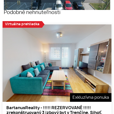
Podobné nehnuteľnosti
Virtuálna prehliadka
Exkluzívna ponuka
BartanusReality - !!!!! REZERVOVANÉ !!!!!
zrekonštruovaný 3 izbový byt v Trenčíne, Sihoť,