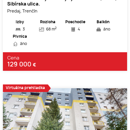
Sibírska ulica.
Predaj, Trenčín
Izby
Rozloha
Poschodie
Balkón
2
3
68 m
4
áno
Pivnica
áno
Cena
129 000
€
Virtuálna prehliadka