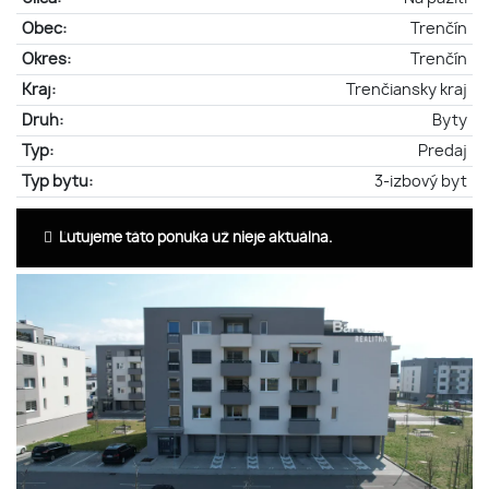
Obec:
Trenčín
Okres:
Trenčín
Kraj:
Trenčiansky kraj
Druh:
Byty
Typ:
Predaj
Typ bytu:
3-izbový byt
Ľutujeme táto ponuka už nieje aktuálna.