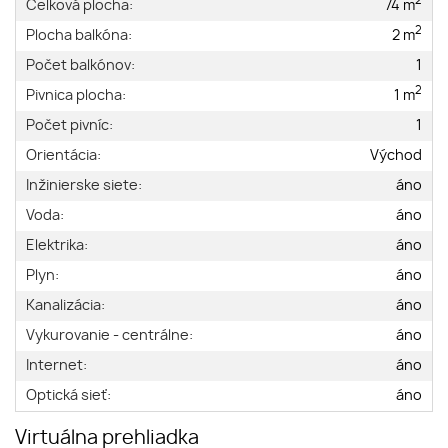
2
Celková plocha:
74 m
2
Plocha balkóna:
2 m
Počet balkónov:
1
2
Pivnica plocha:
1 m
Počet pivníc:
1
Orientácia:
Východ
Inžinierske siete:
áno
Voda:
áno
Elektrika:
áno
Plyn:
áno
Kanalizácia:
áno
Vykurovanie - centrálne:
áno
Internet:
áno
Optická sieť:
áno
Virtuálna prehliadka