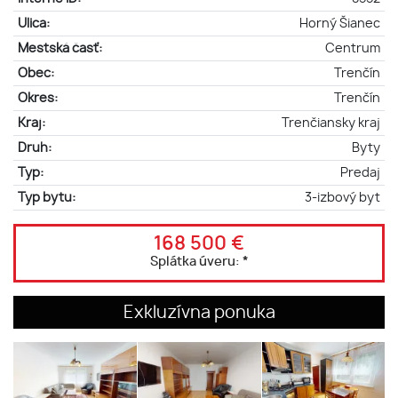
Ulica:
Horný Šianec
Mestská časť:
Centrum
Obec:
Trenčín
Okres:
Trenčín
Kraj:
Trenčiansky kraj
Druh:
Byty
Typ:
Predaj
Typ bytu:
3-izbový byt
168 500 €
Splátka úveru:
*
Exkluzívna ponuka