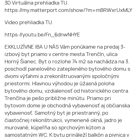
3D Virtuálna prehliadka TU.
https://my.matterport.com/show/?m=mBRWxrUxMLY
Video prehliadka TU.
https://youtu.be/Fn_6dnwNHYE
EXKLUZÍVNE IBA U NÁS Vám ponúkame na predaj 3-
izbový byt priamo v centre mesta Trenčín, ulica
Horný Šianec. Byt o rozlohe 74 m2 sa nachádza na 3.
poschodí panelového zatepleného bytového domu s
dvomi výťahmi a zrekonštruovanými spoločnými
priestormi. Hlavnou výhodou je úžasná poloha
bytového domu, vzdialenosť od historického centra
Trenčína je pešo približne minútu. Priamo pri
bytovom dome je obchodná vybavenosť aj občianska
vybavenosť. Samotný byt je priestranný, po
čiastočnej rekonštrukcii, vymenené okná, jadro je
murované, kúpeľňa so sprchovým kútom a
samostatným WC. K bytu prináleží balkón a pivnica v