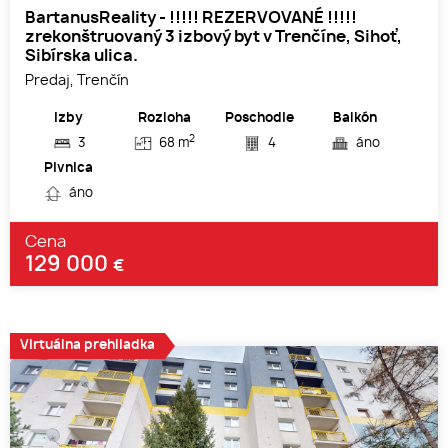
BartanusReality - !!!!! REZERVOVANÉ !!!!!
zrekonštruovaný 3 izbový byt v Trenčíne, Sihoť,
Sibírska ulica.
Predaj, Trenčín
Izby
Rozloha
Poschodie
Balkón
2
3
68 m
4
áno
Pivnica
áno
Cena
129 000
€
Virtuálna prehliadka