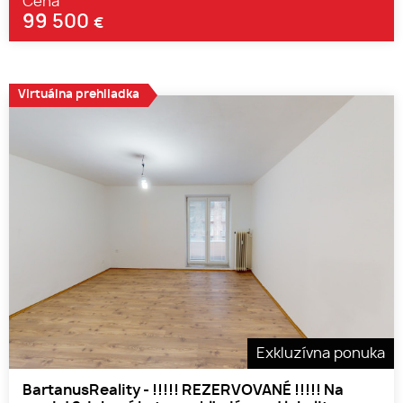
Cena
99 500
€
Virtuálna prehliadka
Exkluzívna ponuka
BartanusReality - !!!!! REZERVOVANÉ !!!!! Na