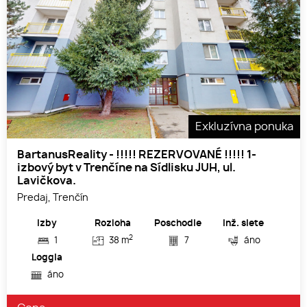
Exkluzívna ponuka
BartanusReality - !!!!! REZERVOVANÉ !!!!! 1-
izbový byt v Trenčíne na Sídlisku JUH, ul.
Lavičkova.
Predaj, Trenčín
Izby
Rozloha
Poschodie
Inž. siete
2
1
38 m
7
áno
Loggia
áno