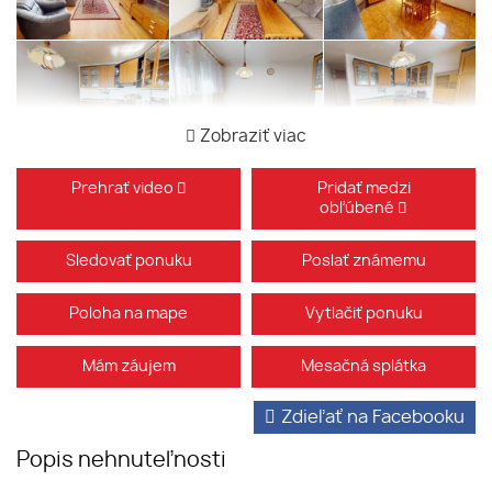
Zobraziť viac
Prehrať video
Pridať medzi
obľúbené
Sledovať ponuku
Poslať známemu
Poloha na mape
Vytlačiť ponuku
Mám záujem
Mesačná splátka
Zdieľať na Facebooku
Popis nehnuteľnosti