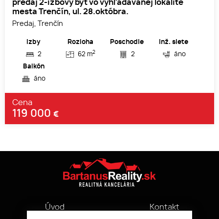
predaj 2-izbový byt vo vyhľadávanej lokalite
mesta Trenčín, ul. 28.októbra.
Predaj, Trenčín
Izby
Rozloha
Poschodie
Inž. siete
2
2
62 m
2
áno
Balkón
áno
Cena
119 000
€
Úvod
Kontakt