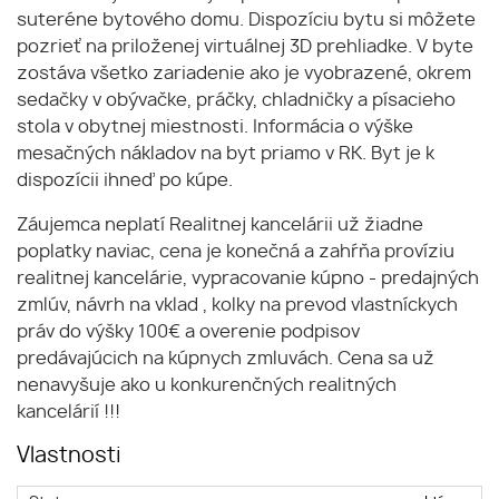
suteréne bytového domu. Dispozíciu bytu si môžete
pozrieť na priloženej virtuálnej 3D prehliadke. V byte
zostáva všetko zariadenie ako je vyobrazené, okrem
sedačky v obývačke, práčky, chladničky a písacieho
stola v obytnej miestnosti. Informácia o výške
mesačných nákladov na byt priamo v RK. Byt je k
dispozícii ihneď po kúpe.
Záujemca neplatí Realitnej kancelárii už žiadne
poplatky naviac, cena je konečná a zahŕňa províziu
realitnej kancelárie, vypracovanie kúpno - predajných
zmlúv, návrh na vklad , kolky na prevod vlastníckych
práv do výšky 100€ a overenie podpisov
predávajúcich na kúpnych zmluvách. Cena sa už
nenavyšuje ako u konkurenčných realitných
kancelárií !!!
Vlastnosti