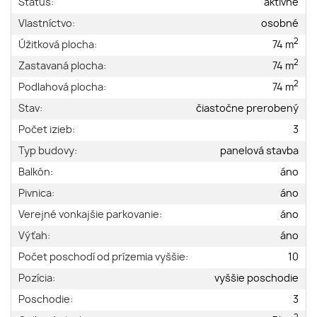
Status:
aktívne
Vlastníctvo:
osobné
2
Úžitková plocha:
74 m
2
Zastavaná plocha:
74 m
2
Podlahová plocha:
74 m
Stav:
čiastočne prerobený
Počet izieb:
3
Typ budovy:
panelová stavba
Balkón:
áno
Pivnica:
áno
Verejné vonkajšie parkovanie:
áno
Výťah:
áno
Počet poschodí od prízemia vyššie:
10
Pozícia:
vyššie poschodie
Poschodie:
3