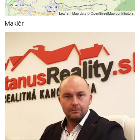
Leaflet
| Map data ©
OpenStreetMap
contributors
Maklér