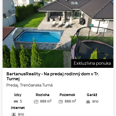
Exkluzívna ponuka
BartanusReality - Na predaj rodinný dom v Tr.
Turnej
Predaj, Trenčianska Turná
Izby
Rozloha
Pozemok
Garáž
2
2
5
888 m
888 m
áno
Internet
áno