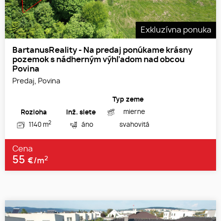
Exkluzívna ponuka
BartanusReality - Na predaj ponúkame krásny
pozemok s nádherným výhľadom nad obcou
Povina
Predaj, Povina
Typ zeme
mierne
Rozloha
Inž. siete
2
1140 m
áno
svahovitá
Cena
55
2
€/m