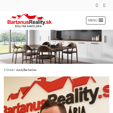
MENU
Úvod
/
Juraj Bartanus