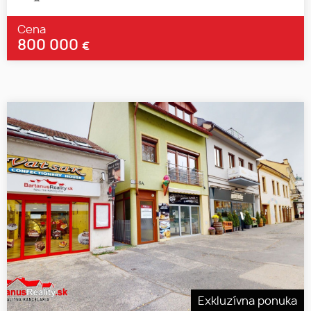
Cena
800 000
€
Exkluzívna ponuka