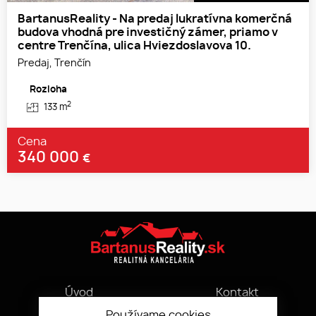
BartanusReality - Na predaj lukratívna komerčná
budova vhodná pre investičný zámer, priamo v
centre Trenčína, ulica Hviezdoslavova 10.
Predaj, Trenčín
Rozloha
2
133 m
Cena
340 000
€
Úvod
Kontakt
Služby
VOP
Používame cookies