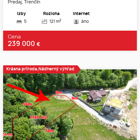
Predaj, Trenčín
Izby
Rozloha
Internet
2
5
121 m
áno
Cena
239 000
€
Krásna príroda,Nádherný výhľad